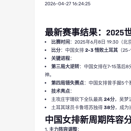
2026-04-27 16:24:25
最新赛事结果：202
比赛时间
：2025年6月8日 19:30（
比分
：中国女排
2-3 惜败土耳其
（25-1
关键进程
：
第三局大逆转
：中国女排在7-15落后
神。
第四局错失赛点
：中国女排曾手握5个
技术亮点
：
主攻庄宇珊砍下全队最高
24分
，吴梦
土耳其球员卡鲁塔苏独得
38分
，成为
中国女排新周期阵容
1.
主力阵容调整
：