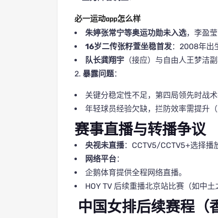
必一运动app怎么样
朱婷张常宁等奥运功勋未入选
，李盈莹
16岁二传张籽萱坐稳首发
：2008年
队长龚翔宇
（接应）与自由人王梦洁副
2.
暴露问题
：
关键分稳定性不足，第四局领先时战术
年轻球员经验欠缺，拦防效率需提升（
赛事直播与转播争议
央视未直播
：CCTV5/CCTV5+
网络平台
：
企鹅体育提供全程网络直播。
HOY TV 后续重播北京站比赛（如中
️
中国女排后续赛程（