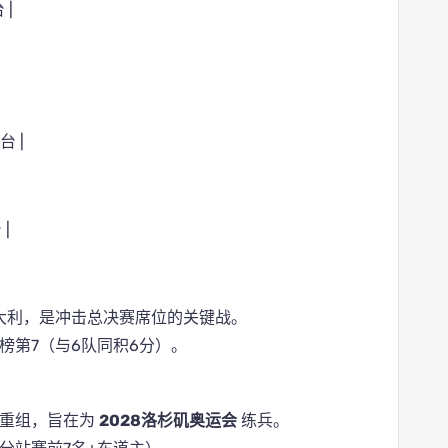
 |
台 |
 |
意大利，是冲击总决赛席位的关键战。
榜第7（与6队同积6分）。
面重组，旨在为
2028洛杉矶奥运会
练兵。