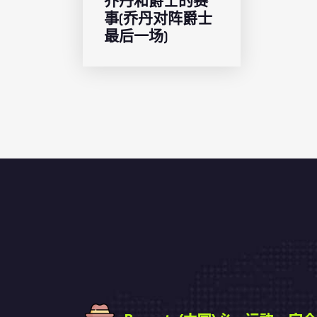
乔丹和爵士的赛
事(乔丹对阵爵士
最后一场)