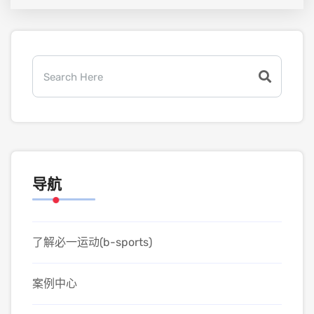
导航
了解必一运动(b-sports)
案例中心