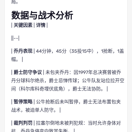
局。
数据与战术分析
|
关键因素
|
详情
|
||--|
|
乔丹表现
| 44分钟，45分（35投15中），1抢断，1盖
帽。 |
|
爵士防守争议
| 未包夹乔丹：因1997年总决赛曾被乔
丹分球科尔绝杀，爵士忌惮传球；公牛队友站位拉开空
间（科尔库科奇埋伏底角），爵士无法协防。 |
|
暂停策略
| 公牛抢断后未叫暂停，爵士无法布置包夹
战术，被迫单人防守。 |
|
裁判判罚
| 拉塞尔倒地未被判犯规：当时允许身体对
抗，乔丹急停变向致其失衡。 |