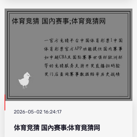
2026-05-02 16:24:17
体育竞猜 国內赛事;体育竟猜网