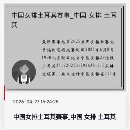
2026-04-27 16:24:25
中国女排土耳其赛事_中国 女排 土耳其